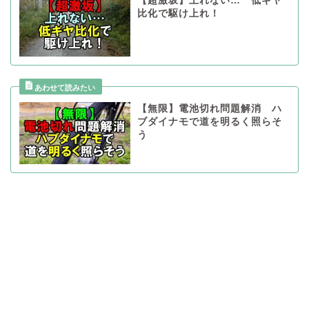
【超激坂】上れない… 低ギヤ
比化で駆け上れ！
【無限】電池切れ問題解消 ハ
ブダイナモで道を明るく照らそ
う