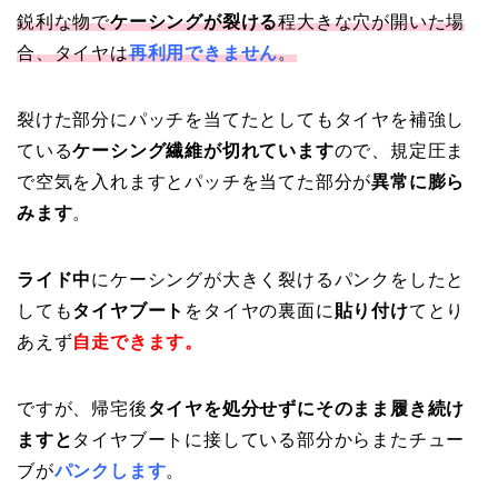
鋭利な物で
ケーシングが裂ける
程大きな穴が開いた場
合、タイヤは
再利用できません
。
裂けた部分にパッチを当てたとしてもタイヤを補強し
ている
ケーシング繊維が切れています
ので、規定圧ま
で空気を入れますとパッチを当てた部分が
異常に膨ら
みます
。
ライド中
にケーシングが大きく裂けるパンクをしたと
しても
タイヤブート
をタイヤの裏面に
貼り付け
てとり
あえず
自走できます。
ですが、帰宅後
タイヤを処分せずにそのまま履き続け
ますと
タイヤブートに接している部分からまたチュー
ブが
パンクします
。