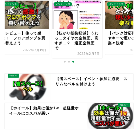
テナンス
メンテナンス
メンテナンス
レビュー】使って感
【転がり抵抗軽減】うわ
【パンク対応用品】
！ フロアポンプを買
っ…タイヤの空気圧、高
ヤキーで硬いタイヤ
替えよう
すぎ…？ 適正空気圧
楽々脱着
で...
2022年3月15日
2022年4
2022年2月7日
【省スペース】イベント参加に必要 ス
リムなベルを付けよう
【ホイール】効果は僅か1w 超軽量ホ
イールはコスパが悪い