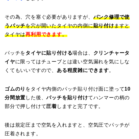
その為、穴を塞ぐ必要がありますが、
パンク修理で使
うパッチ
を穴が開いたタイヤの内側に
貼り付け
ますと
タイヤは
再利用できます
。
パッチを
タイヤに貼り付ける
場合は、
クリンチャータ
イヤ
に限ってはチューブとは違い空気漏れを気にしな
くてもいいですので、
ある程度雑にできます
。
ゴムのり
をタイヤ内側のパッチ貼り付け面に塗って
10
分間放置
した後、
パッチを貼り付け
てハンマーの柄の
部分で押し付けて
圧着
しますと完了です。
後は規定圧まで空気を入れますと、空気圧でパッチが
圧着されます。