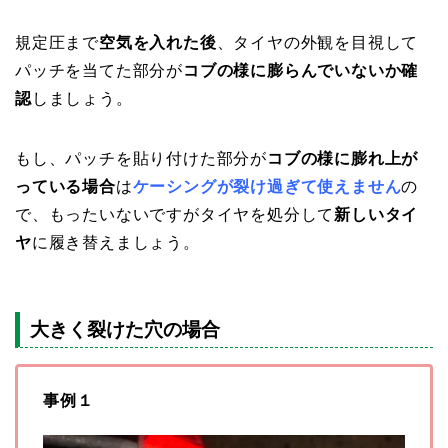
規定圧まで
空気を入れた後
、タイヤの外観を目視して
パッチを当てた部分が
コブの様に膨らんでいないか確
認
しましょう。
もし、パッチを貼り付けた部分が
コブの様に膨れ上が
っている場合
は
ケーシングが裂け過ぎて使えません
の
で、もったいないですがタイヤを処分して
新しいタイ
ヤ
に履き替えましょう。
大きく裂けた穴の場合
事例１