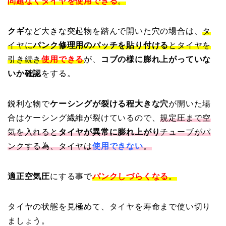
問題なくタイヤを使用できる
。
クギ
など大きな突起物を踏んで開いた穴の場合は、
タ
イヤに
パンク修理用のパッチを貼り付ける
とタイヤを
引き続き
使用できる
が、
コブの様に膨れ上がっていな
いか確認
をする。
鋭利な物で
ケーシングが裂ける程大きな穴
が開いた場
合はケーシング繊維が裂けているので、
規定圧まで空
気を入れると
タイヤが異常に膨れ上がり
チューブがパ
ンクする為、タイヤは
使用できない
。
適正空気圧
にする事で
パンクしづらくなる
。
タイヤの状態を見極めて、タイヤを寿命まで使い切り
ましょう。