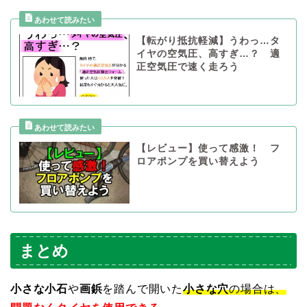
【転がり抵抗軽減】うわっ…タ
イヤの空気圧、高すぎ…？ 適
正空気圧で速く走ろう
【レビュー】使って感激！ フ
ロアポンプを買い替えよう
まとめ
小さな小石
や
画鋲
を踏んで開いた
小さな穴
の場合は、