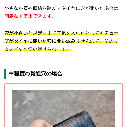
小さな小石
や
画鋲
を踏んでタイヤに穴が開いた場合は
問題なく使用できます
。
穴が小さい
と規定圧まで空気を入れたとしても
チュー
ブがタイヤに開いた穴に食い込みません
ので、そのま
まタイヤを使い続けられます。
中程度の貫通穴の場合