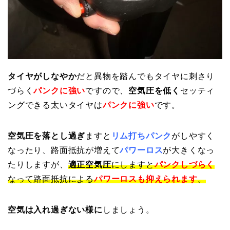
タイヤがしなやか
だと異物を踏んでもタイヤに刺さり
づらく
パンクに強い
ですので、
空気圧を低く
セッティ
ングできる太いタイヤは
パンクに強い
です。
空気圧を落とし過ぎ
ますと
リム打ちパンク
がしやすく
なったり、路面抵抗が増えて
パワーロス
が大きくなっ
たりしますが、
適正空気圧
にしますと
パンクしづらく
なって路面抵抗による
パワーロスも抑えられます
。
空気は入れ過ぎない様に
しましょう。