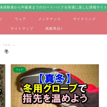
未経験者から中級者までのロードバイクを快適に楽しむ情報サイ
ツ
ウェア
メンテナンス
サイクリング
サイトマップ
掲載商品2
― TAG ―
冬
ウェア