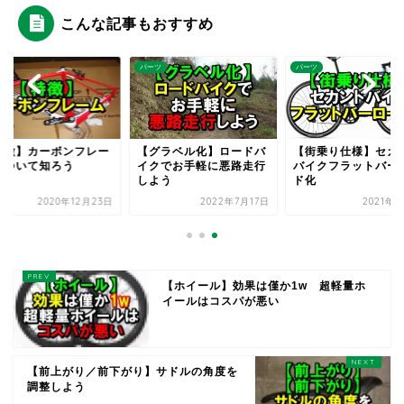
こんな記事もおすすめ
ツ
パーツ
パーツ
特徴】カーボンフレー
【グラベル化】ロードバ
【街乗り仕様】セカ
について知ろう
イクでお手軽に悪路走行
バイクフラットバー
しよう
ド化
2020年12月23日
2022年7月17日
2021年6
【ホイール】効果は僅か1w 超軽量ホ
イールはコスパが悪い
【前上がり／前下がり】サドルの角度を
調整しよう