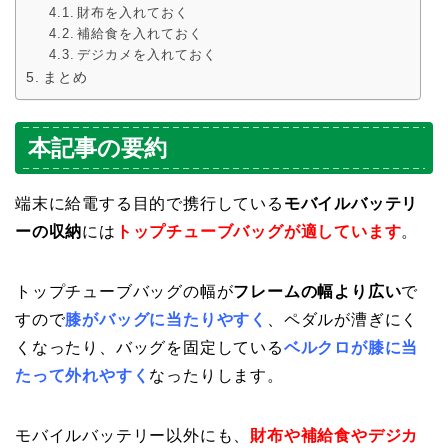
財布を入れておく
補給食を入れておく
デジカメを入れておく
まとめ
本記事の要約
端末に給電する目的で携行している
モバイルバッテリ
ーの収納
には
トップチューブバッグが適しています
。
トップチューブバッグの幅が
フレームの幅より広い
で
すので
膝がバッグに当たりやすく
、ペダルが漕ぎにく
くなったり、バッグを固定している
ベルクロが膝に当
たって外れやすく
なったりします。
モバイルバッテリー以外にも、
財布や補給食やデジカ