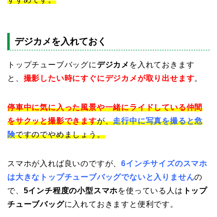
デジカメを入れておく
トップチューブバッグに
デジカメ
を入れておきます
と、
撮影したい時にすぐにデジカメが取り出せます
。
停車中に気に入った風景や一緒にライドしている仲間
をサクッと撮影できます
が、
走行中に写真を撮ると危
険
ですのでやめましょう。
スマホが入れば良いのですが、
6インチサイズのスマホ
は大きなトップチューブバッグでないと入りません
の
で、
5インチ程度の小型スマホ
を使っている人は
トップ
チューブバッグ
に入れておきますと便利です。