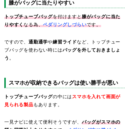
膝がバッグに当たりやすい
トップチューブバッグ
を付けますと
膝がバッグに当た
りやすく
なる為、
ペダリングしづらい
です。
ですので、
通勤通学
や
練習ライド
など、トップチュー
ブバッグを使わない時には
バッグを外しておきましょ
う
。
スマホが収納できるバッグは使い勝手が悪い
トップチューブバッグ
の中には
スマホを入れて画面が
見られる製品
もあります。
一見ナビに使えて便利そうですが、
バッグがスマホの