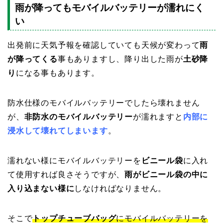
雨が降ってもモバイルバッテリーが濡れにく
い
出発前に天気予報を確認していても天候が変わって
雨
が降ってくる
事もありますし、降り出した雨が
土砂降
り
になる事もあります。
防水仕様のモバイルバッテリーでしたら壊れません
が、
非防水のモバイルバッテリー
が濡れますと
内部に
浸水して壊れてしまいます
。
濡れない様にモバイルバッテリーを
ビニール袋
に入れ
て使用すれば良さそうですが、
雨がビニール袋の中に
入り込まない様に
しなければなりません。
そこで
トップチューブバッグ
にモバイルバッテリーを