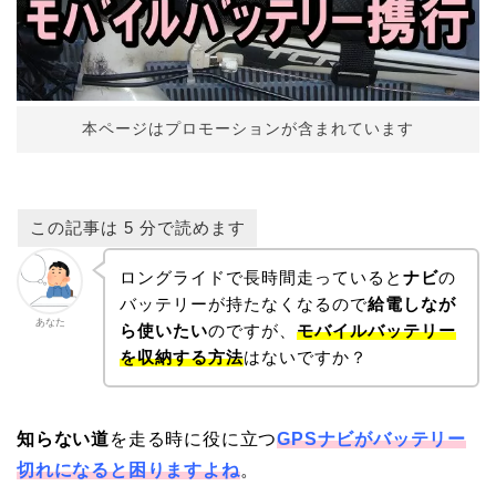
本ページはプロモーションが含まれています
ロングライドで長時間走っていると
ナビ
の
バッテリーが持たなくなるので
給電しなが
あなた
ら使いたい
のですが、
モバイルバッテリー
を収納する方法
はないですか？
知らない道
を走る時に役に立つ
GPSナビがバッテリー
切れになると困りますよね
。