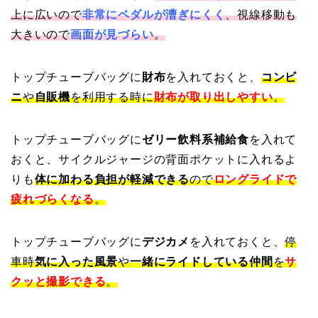
上に広いので
非常にペダルが漕ぎにくく
、視線移動も
大きいので
画面が見づらい
。
トップチューブバッグに
財布
を入れておくと、
コンビ
ニ
や
自販機
を利用する時に
財布が取り出しやすい
。
トップチューブバッグに
ゼリー飲料系補給食
を入れて
おくと、サイクルジャージの背面ポケットに入れるよ
りも
体に加わる負担が軽減できる
ので
ロングライドで
疲れづらくなる
。
トップチューブバッグに
デジカメ
を入れておくと、
停
車時
気に入った風景
や
一緒にライドしている仲間
を
サ
クッと撮影できる
。