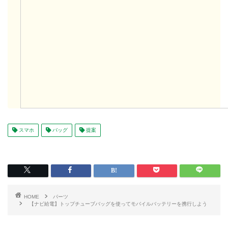
スマホ
バッグ
提案
HOME
パーツ
【ナビ給電】トップチューブバッグを使ってモバイルバッテリーを携行しよう