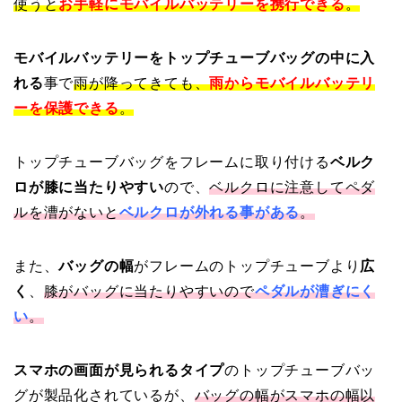
使うと
お手軽にモバイルバッテリーを携行できる
。
モバイルバッテリーをトップチューブバッグの中に入
れる
事で
雨が降ってきても、
雨からモバイルバッテリ
ーを保護できる
。
トップチューブバッグをフレームに取り付ける
ベルク
ロが膝に当たりやすい
ので、
ベルクロに注意してペダ
ルを漕がないと
ベルクロが外れる事がある
。
また、
バッグの幅
がフレームのトップチューブより
広
く
、
膝がバッグに当たりやすいので
ペダルが漕ぎにく
い
。
スマホの画面が見られるタイプ
のトップチューブバッ
グが製品化されているが、
バッグの幅がスマホの幅以