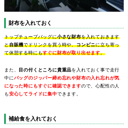
財布を入れておく
トップチューブバッグに
小さな財布
を入れておきます
と
自販機
でドリンクを買う時や、
コンビニ
に立ち寄っ
て休憩する時にも
すぐに財布が取り出せます
。
また、
目の付くところに貴重品
を入れておく事で走行
中に
バッグのジッパー締め忘れや財布の入れ忘れが気
になった時にもすぐに確認できます
ので、心配性の人
も
安心してライドに集中
できます。
補給食を入れておく