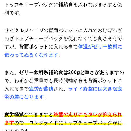
トップチューブバッグに
補給食
を入れておきますと便
利です。
サイクルジャージの背面ポケットに入れておけばわざ
わざトップチューブバッグを使わなくても良さそうで
すが、
背面ポケット
に入れる事で
体温がゼリー飲料に
伝わってぬるくなります
。
また、
ゼリー飲料系補給食は200gと重さがあります
の
で、わずかな重量でも長時間補給食を背面ポケットに
入れる事で
疲労が蓄積
され、
ライド終盤には大きな疲
労の差になります
。
疲労軽減
ができますと
終盤の走りにもタレが抑えられ
ます
ので、ロングライドにトップチューブバッグがお
すすめです。