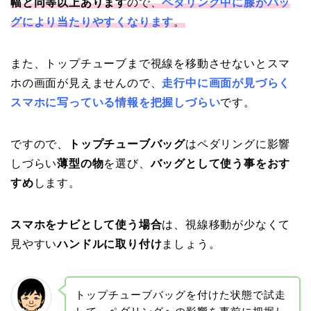
幅と同等以上あります
ので、
ペダリング中に膝がバッ
グにより当たりやすくなります
。
また、トップチューブまで視線を移動させないとスマ
ホの画面が見えませんので、
走行中に画面が見づらく
スマホに写っている情報を把握しづらい
です。
ですので、
トップチューブバッグ
はペダリングに影響
しづらい
薄型の物
を選び、
バッグとして使う事をおす
すめ
します。
スマホをナビとして使う場合
は、視線移動が少なくて
見やすい
ハンドルに取り付け
ましょう。
トップチューブバッグを付けた状態で試走