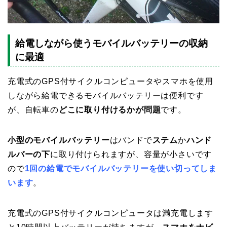
給電しながら使うモバイルバッテリーの収納
に最適
充電式のGPS付サイクルコンピュータやスマホを使用
しながら給電できるモバイルバッテリーは便利です
が、自転車の
どこに取り付けるかが問題
です。
小型のモバイルバッテリー
はバンドで
ステム
か
ハンド
ルバーの下
に取り付けられますが、容量が小さいです
ので
1回の給電でモバイルバッテリーを使い切ってしま
います
。
充電式のGPS付サイクルコンピュータは満充電します