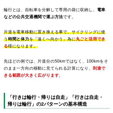
輪行とは、自転車を分解して専用の袋に収納し、
電車
などの公共交通機関で運ぶ方法
です。
片道を電車移動に置き換える事で、サイクリングに使
う
時間と体力
を「遠くへ向かう」為に
丸ごと活用でき
る
様になります。
先ほどの例では、片道分の50kmではなく、100kmをそ
のまま一方向の移動に充てられる計算になり、
到達で
きる範囲が大きく広がります
。
「行きは輪行・帰りは自走」「行きは自走・
帰りは輪行」の2パターンの基本構造