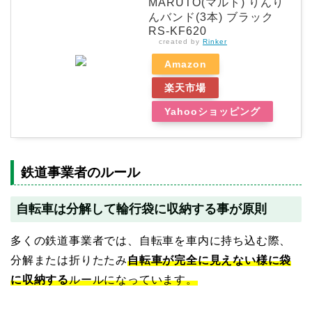
MARUTO(マルト) りんり
んバンド(3本) ブラック
RS-KF620
created by
Rinker
Amazon
楽天市場
Yahooショッピング
鉄道事業者のルール
自転車は分解して輪行袋に収納する事が原則
多くの鉄道事業者では、自転車を車内に持ち込む際、
分解または折りたたみ
自転車が完全に見えない様に袋
に収納する
ルールになっています。