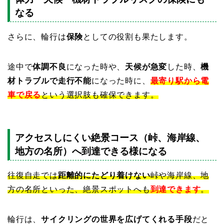
なる
さらに、輪行は
保険
としての役割も果たします。
途中で
体調不良
になった時や、
天候が急変
した時、
機
材トラブルで走行不能
になった時に、
最寄り駅から電
車で戻る
という選択肢も確保できます。
アクセスしにくい絶景コース（峠、海岸線、
地方の名所）へ到達できる様になる
往復自走では
距離的にたどり着けない
峠や海岸線、地
方の名所といった、絶景スポットへも
到達できます
。
輪行は、
サイクリングの世界を広げてくれる手段
だと