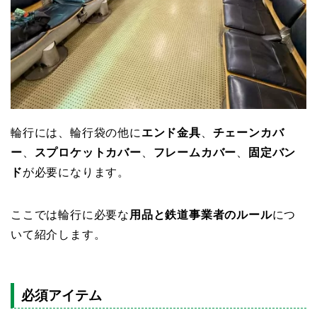
輪行には、輪行袋の他に
エンド金具
、
チェーンカバ
ー
、
スプロケットカバー
、
フレームカバー
、
固定バン
ド
が必要になります。
ここでは輪行に必要な
用品と鉄道事業者のルール
につ
いて紹介します。
必須アイテム