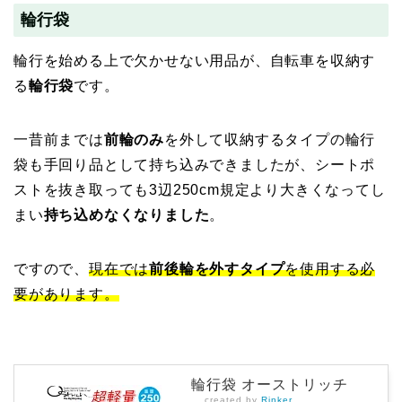
輪行袋
輪行を始める上で欠かせない用品が、自転車を収納す
る
輪行袋
です。
一昔前までは
前輪のみ
を外して収納するタイプの輪行
袋も手回り品として持ち込みできましたが、シートポ
ストを抜き取っても3辺250cm規定より大きくなってし
まい
持ち込めなくなりました
。
ですので、
現在では
前後輪を外すタイプ
を使用する必
要があります。
輪行袋 オーストリッチ
created by
Rinker