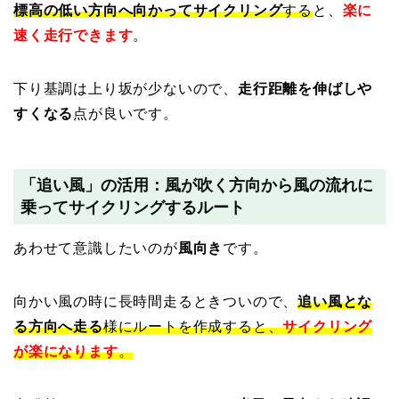
標高の低い方向へ向かってサイクリング
する
と、
楽に
速く走行できます
。
下り基調は上り坂が少ないので、
走行距離を伸ばしや
すくなる
点が良いです。
「追い風」の活用：風が吹く方向から風の流れに
乗ってサイクリングするルート
あわせて意識したいのが
風向き
です。
向かい風の時に長時間走るときついので、
追い風とな
る方向へ走る
様にルートを作成すると、
サイクリング
が楽になります
。