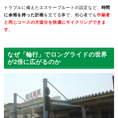
トラブルに備えたエスケープルートの設定など、
時間
に余裕を持った計画
を立てる事で、初心者でも
中級者
と同じコースの片道分を快適にサイクリングできま
す
。
なぜ「輪行」でロングライドの世界
が2倍に広がるのか