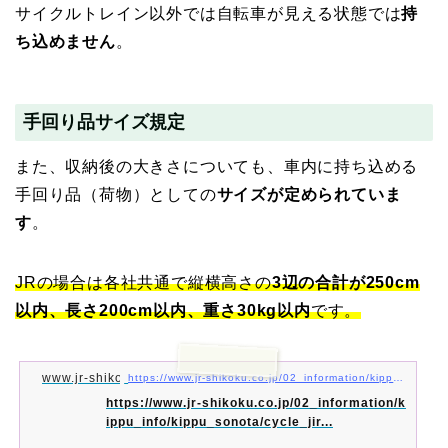
サイクルトレイン以外では自転車が見える状態では
持
ち込めません
。
手回り品サイズ規定
また、収納後の大きさについても、車内に持ち込める
手回り品（荷物）としての
サイズが定められていま
す
。
JRの場合は各社共通で縦横高さの
3辺の合計が250cm
以内、長さ200cm以内、重さ30kg以内
です。
www.jr-shikoku.co.jp
https://www.jr-shikoku.co.jp/02_information/kippu_info/kippu_sonota/cycle_jirei.pdf
https://www.jr-shikoku.co.jp/02_information/k
ippu_info/kippu_sonota/cycle_jir...