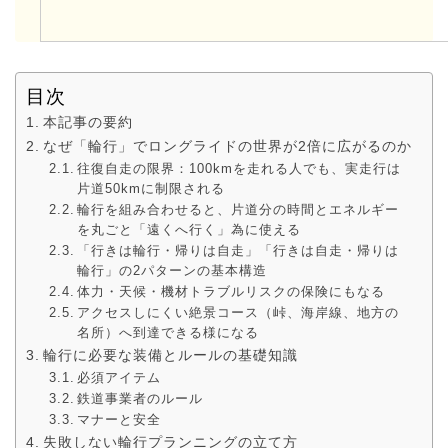
目次
本記事の要約
なぜ「輪行」でロングライドの世界が2倍に広がるのか
往復自走の限界：100kmを走れる人でも、実走行は
片道50kmに制限される
輪行を組み合わせると、片道分の時間とエネルギー
を丸ごと「遠くへ行く」為に使える
「行きは輪行・帰りは自走」「行きは自走・帰りは
輪行」の2パターンの基本構造
体力・天候・機材トラブルリスクの保険にもなる
アクセスしにくい絶景コース（峠、海岸線、地方の
名所）へ到達できる様になる
輪行に必要な装備とルールの基礎知識
必須アイテム
鉄道事業者のルール
マナーと安全
失敗しない輪行プランニングの立て方