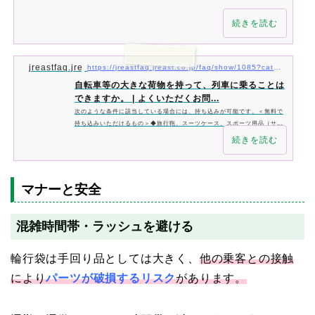
続きを読む
jreastfaq.jreast.co.jp
https://jreastfaq.jreast.co.jp/faq/show/1085?category_id=22&#038;site_domain=default
自転車等の大きな荷物を持って、列車に乗ることは
できますか。 | よくいただくお問...
次のような条件に該当している場合には、持ち込みが可能です。＜無料で
持ち込みいただけるもの＞◆旅行鞄、スーツケース、スポーツ用品（サー
フボードは専用の袋に収納したもの）、楽器用品、玩具、その他携帯
続きを読む
マナーと安全
混雑時間帯・ラッシュを避ける
輪行袋は手回り品としては大きく、
他の乗客との接触
により
パーツが破損するリスク
があります。