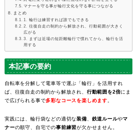
マナーを守る事が輪行文化を守る事につながる
まとめ
1. 輪行は練習すれば誰でもできる
2. 往復自走の制約から解放され、行動範囲が大きく
広がる
3. まずは近場の短距離輪行で慣れてから、輪行を活
用する
本記事の要約
自転車を分解して電車等で運ぶ「輪行」を活用すれ
ば、往復自走の制約から解放され、
行動範囲を2倍
にま
で広げられる事で
多彩なコースを楽しめます
。
実践には、輪行袋などの適切な
装備
、
鉄道ルール
や
マ
ナー
の順守、自宅での
事前練習
が欠かせません。