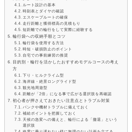
ルート設計の基本
時刻表とダイヤの確認
エスケープルートの確保
走行距離と獲得標高の見積もり
短距離での輪行をして実際に経験する
輪行袋への収納手順とコツ
輪行袋を使用する方法
時短・破損防止のポイント
自宅での事前練習の推奨
目的別・輪行を活かしたおすすめモデルコースの考え
方
下り・ヒルクライム型
海岸線・絶景ロングライド型
観光地周遊型
距離が「2倍」になる事で広がる選択肢を再確認
初心者が押さえておきたい注意点とトラブル対策
パンクや機材トラブルに備えておく
補給ポイントを把握しておく
天候の急変への備えと、輪行による「撤退」という
選択肢
終電に乗り遅れない様に無理のない計画を立てる