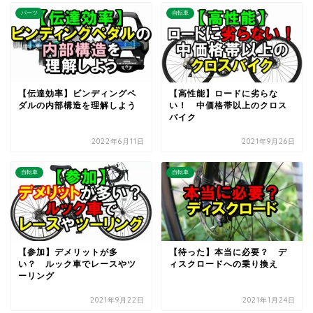
パーツ
自転車
【伝達効率】ビンディングペ
【高性能】ロードに劣らな
ダルの内部構造を理解しよう
い！ 中価格帯以上のクロス
バイク
2022年6月11日
2021年9月26日
自転車
自転車
【参加】デメリットが多
【待った】本当に必要？ デ
い？ ルック車でレースやツ
ィスクロードへの乗り換え
ーリング
2021年9月22日
2021年1月24日