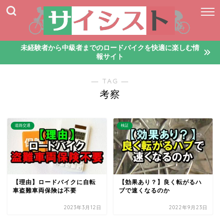
未経験者から中級者までのロードバイクを快適に楽しむ情
報サイト
― TAG ―
考察
道路交通
検証
【理由】ロードバイクに自転
【効果あり？】良く転がるハ
車盗難車両保険は不要
ブで速くなるのか
2023年3月12日
2022年9月23日